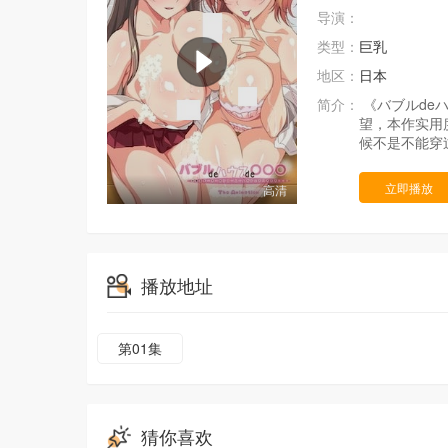
导演：
类型：
巨乳
地区：
日本
简介：
《バブルdeハ
望，本作实用
候不是不能穿
立即播放
高清
播放地址
第01集
猜你喜欢