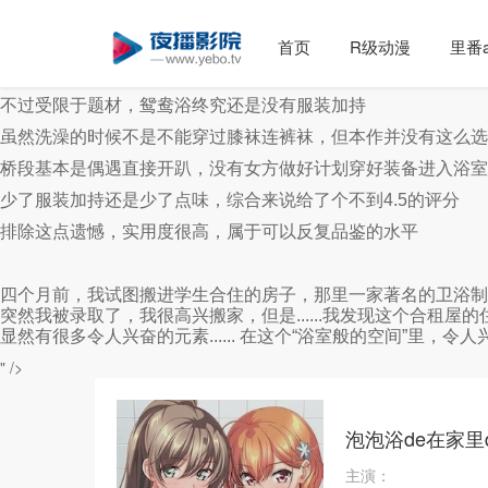
《バブルdeハウスde◯◯◯ THE ANIMATION》
推荐度：4.4分
首页
R级动漫
里番a
苍哥终究还是没有让我失望，本作实用度符合我的预期
不过受限于题材，鸳鸯浴终究还是没有服装加持
虽然洗澡的时候不是不能穿过膝袜连裤袜，但本作并没有这么选
桥段基本是偶遇直接开趴，没有女方做好计划穿好装备进入浴室
少了服装加持还是少了点味，综合来说给了个不到4.5的评分
排除这点遗憾，实用度很高，属于可以反复品鉴的水平
四个月前，我试图搬进学生合住的房子，那里一家著名的卫浴制
突然我被录取了，我很高兴搬家，但是......我发现这个合
显然有很多令人兴奋的元素...... 在这个“浴室般的空间”里，
" />
泡泡浴de在家里
主演：