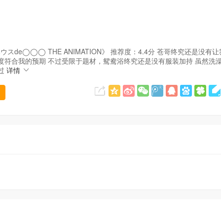
ウスde◯◯◯ THE ANIMATION》 推荐度：4.4分 苍哥终究还是没有
度符合我的预期 不过受限于题材，鸳鸯浴终究还是没有服装加持 虽然洗
过
详情