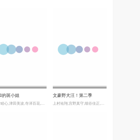
和的斑小姐
文豪野犬汪！第二季
田村睦心,津田美波,寺泽百花,寺杣昌纪
上村祐翔,宫野真守,细谷佳正,诸星堇,小野贤章,谷山纪章,樱井孝宏,花泽香菜,森川智之,植田佳奈,石田彰,子安武人,千叶翔也,草