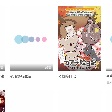
完结
完结
高清
露达
夜晚游玩生活
考拉绘日记
令