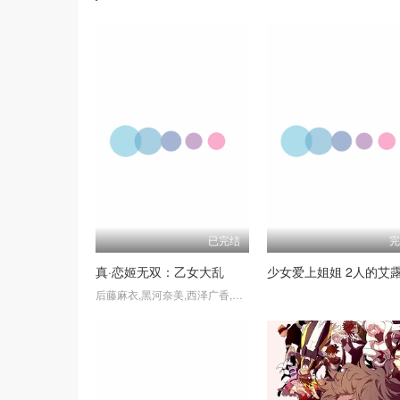
已完结
真·恋姬无双：乙女大乱
少女爱上姐姐 2人的艾
后藤麻衣,黑河奈美,西泽广香,鸣海惠里香,本井英美,小林真纪,雨宫侑布,青叶林檎,澄田麻理耶,折笠爱,桧山修之,矢岛晶子,堂坂晃