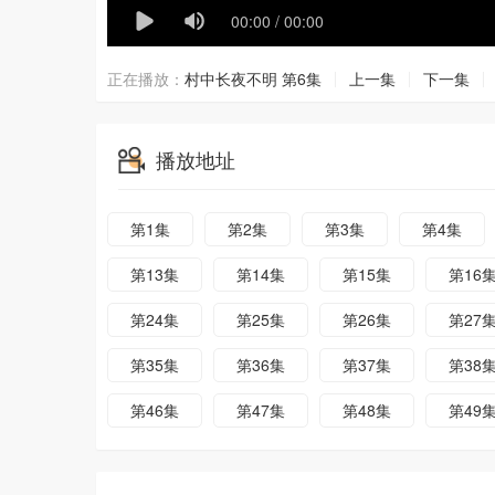
正在播放：
村中长夜不明 第6集
上一集
下一集
播放地址
第1集
第2集
第3集
第4集
第13集
第14集
第15集
第16
第24集
第25集
第26集
第27
第35集
第36集
第37集
第38
第46集
第47集
第48集
第49