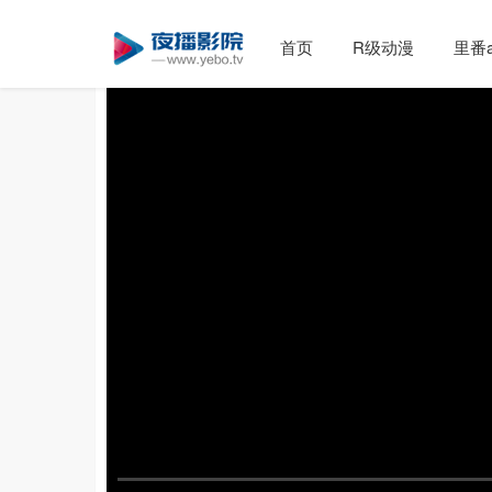
首页
R级动漫
里番a