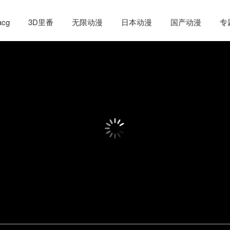
cg
3D里番
无限动漫
日本动漫
国产动漫
专